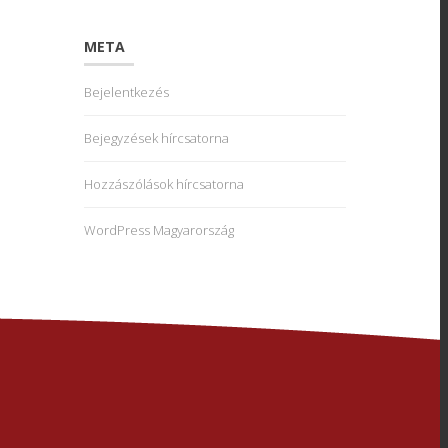
META
Bejelentkezés
Bejegyzések hírcsatorna
Hozzászólások hírcsatorna
WordPress Magyarország