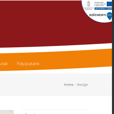
olat
Pályázataink
Home
design