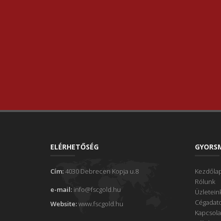
ELÉRHETŐSÉG
GYORS
Cím:
4030 Debrecen Kopja u.8
Kezdőla
Rólunk
e-mail:
info@fscgold.hu
Üzletein
Cégadat
Website:
www.fscgold.hu
Kapcsola