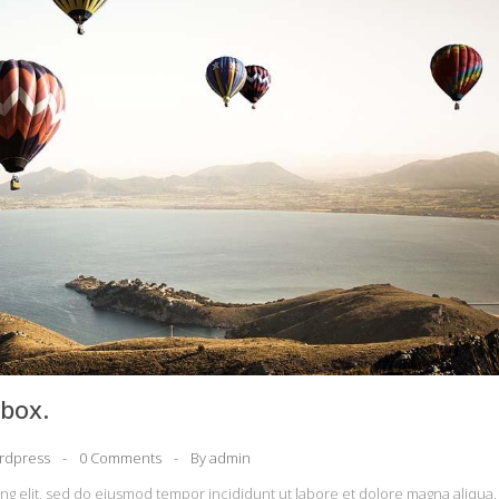
tbox.
rdpress
0 Comments
By
admin
ing elit, sed do eiusmod tempor incididunt ut labore et dolore magna aliqua.