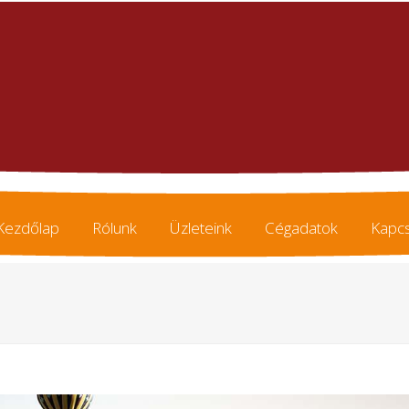
Kezdőlap
Rólunk
Üzleteink
Cégadatok
Kapcs