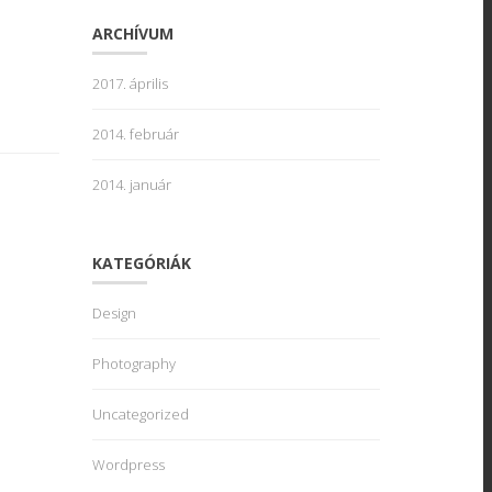
ARCHÍVUM
2017. április
2014. február
2014. január
KATEGÓRIÁK
Design
Photography
Uncategorized
Wordpress