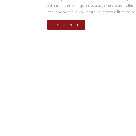
ad minim veniam, quis nostrud exercitation ullamc
reprehenderit in voluptate velit esse cillum dolor
READ MORE